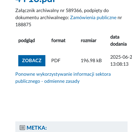
Załącznik archiwalny nr 589366, podpięty do
dokumentu archiwalnego:
Zamówienia publiczne
nr
188875
data
podgląd
format
rozmiar
dodania
2025-06-
ZOBACZ ZAŁĄCZNIK
ZOBACZ
PDF
196.98 kB
13:08:13
Ponowne wykorzystywanie informacji sektora
publicznego - odmienne zasady
METKA: