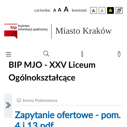
A
A
czcionka:
A
kontrast:
Miasto Kraków
BIP MJO - XXV Liceum
Ogólnokształcące
Strona Podmiotowa
Zapytanie ofertowe - pom.
4 i 13.pdf