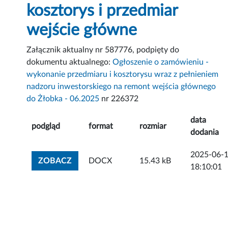
kosztorys i przedmiar
wejście główne
Załącznik aktualny nr 587776, podpięty do
dokumentu aktualnego:
Ogłoszenie o zamówieniu -
wykonanie przedmiaru i kosztorysu wraz z pełnieniem
nadzoru inwestorskiego na remont wejścia głównego
do Żłobka - 06.2025
nr 226372
data
podgląd
format
rozmiar
dodania
2025-06-
ZOBACZ ZAŁĄCZNIK
ZOBACZ
DOCX
15.43 kB
18:10:01