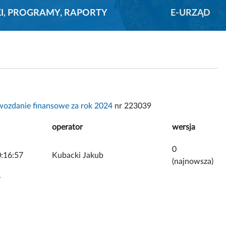
KI, PROGRAMY, RAPORTY
E-URZĄD
wozdanie finansowe za rok 2024
nr 223039
operator
wersja
0
:16:57
Kubacki Jakub
(najnowsza)
y