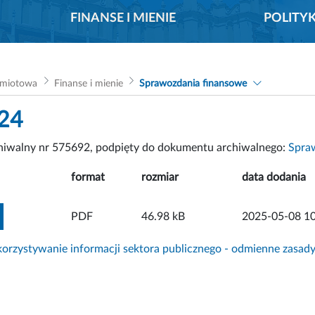
FINANSE I MIENIE
POLITY
dmiotowa
Finanse i mienie
Sprawozdania finansowe
024
chiwalny nr 575692, podpięty do dokumentu archiwalnego:
Spra
format
rozmiar
data dodania
ZOBACZ ZAŁĄCZNIK
PDF
46.98 kB
2025-05-08 10
rzystywanie informacji sektora publicznego - odmienne zasad