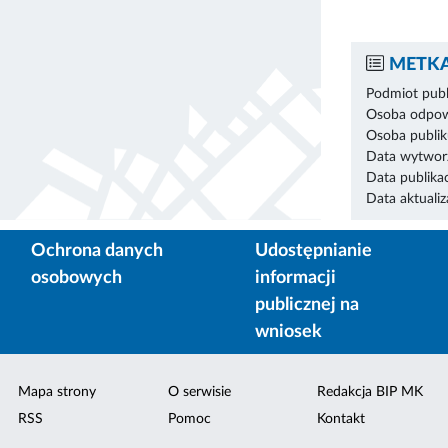
METKA
Podmiot publ
Osoba odpowi
Osoba publik
Data wytworz
Data publikac
Data aktualiza
Ochrona danych
Udostępnianie
osobowych
informacji
publicznej na
wniosek
Mapa strony
O serwisie
Redakcja BIP MK
RSS
Pomoc
Kontakt