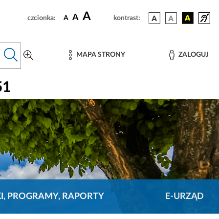
A
A
czcionka:
A
kontrast:
MAPA STRONY
ZALOGUJ
51
KI, PROGRAMY, RAPORTY
E-URZĄD