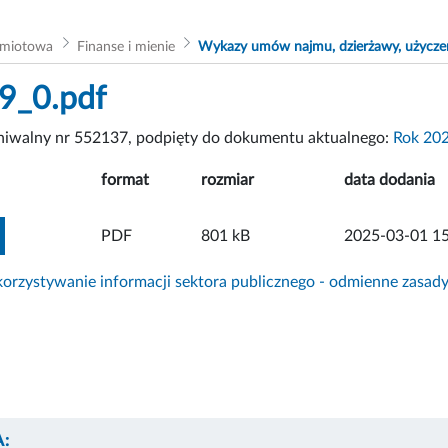
dmiotowa
Finanse i mienie
Wykazy umów najmu, dzierżawy, użycze
9_0.pdf
chiwalny nr 552137, podpięty do dokumentu aktualnego:
Rok 20
format
rozmiar
data dodania
ZOBACZ ZAŁĄCZNIK
PDF
801 kB
2025-03-01 15
rzystywanie informacji sektora publicznego - odmienne zasad
: