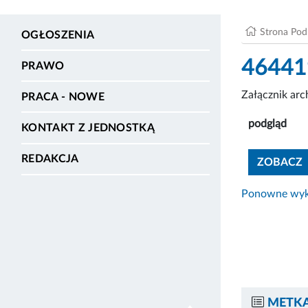
Strona Po
OGŁOSZENIA
46441
PRAWO
Załącznik ar
PRACA - NOWE
podgląd
KONTAKT Z JEDNOSTKĄ
REDAKCJA
ZOBACZ
Ponowne wyko
METKA