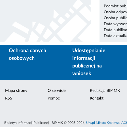
Podmiot publ
Osoba odpowi
Osoba publik
Data wytworz
Data publikac
Data aktualiza
Ochrona danych
Udostępnianie
osobowych
informacji
publicznej na
wniosek
Mapa strony
O serwisie
Redakcja BIP MK
RSS
Pomoc
Kontakt
Biuletyn Informacji Publicznej - BIP MK © 2003-2026,
Urząd Miasta Krakowa
,
ACK