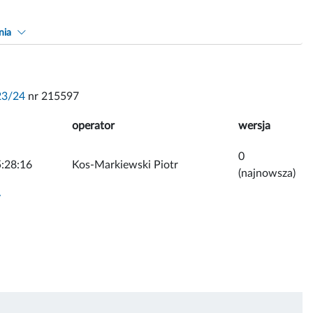
nia
23/24
nr 215597
operator
wersja
0
:28:16
Kos-Markiewski Piotr
(najnowsza)
y