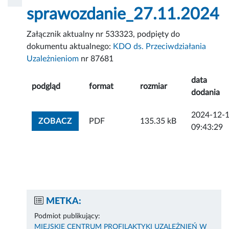
sprawozdanie_27.11.2024
Załącznik aktualny nr 533323, podpięty do
dokumentu aktualnego:
KDO ds. Przeciwdziałania
Uzależnieniom
nr 87681
data
podgląd
format
rozmiar
dodania
2024-12-
ZOBACZ ZAŁĄCZNIK
ZOBACZ
PDF
135.35 kB
09:43:29
METKA:
Podmiot publikujący:
MIEJSKIE CENTRUM PROFILAKTYKI UZALEŻNIEŃ W