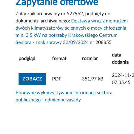
Zapytanie ofertowe
Załącznik archiwalny nr 527962, podpięty do
dokumentu archiwalnego:
Dostawa wraz z montażem
dwóch klimatyzatorów ściennych o mocy chłodzenia
min. 3,5 kW na potrzeby Krakowskiego Centrum
Seniora - znak sprawy 32/09/2024
nr 208855
data
podgląd
format
rozmiar
dodania
2024-11-
ZOBACZ ZAŁĄCZNIK
ZOBACZ
PDF
351.97 kB
07:35:45
Ponowne wykorzystywanie informacji sektora
publicznego - odmienne zasady