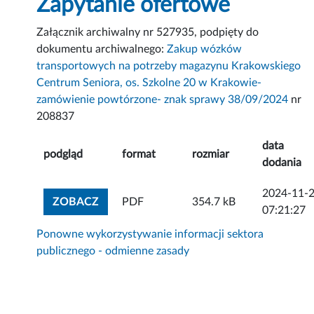
Zapytanie ofertowe
Załącznik archiwalny nr 527935, podpięty do
dokumentu archiwalnego:
Zakup wózków
transportowych na potrzeby magazynu Krakowskiego
Centrum Seniora, os. Szkolne 20 w Krakowie-
zamówienie powtórzone- znak sprawy 38/09/2024
nr
208837
data
podgląd
format
rozmiar
dodania
2024-11-
ZOBACZ ZAŁĄCZNIK
ZOBACZ
PDF
354.7 kB
07:21:27
Ponowne wykorzystywanie informacji sektora
publicznego - odmienne zasady