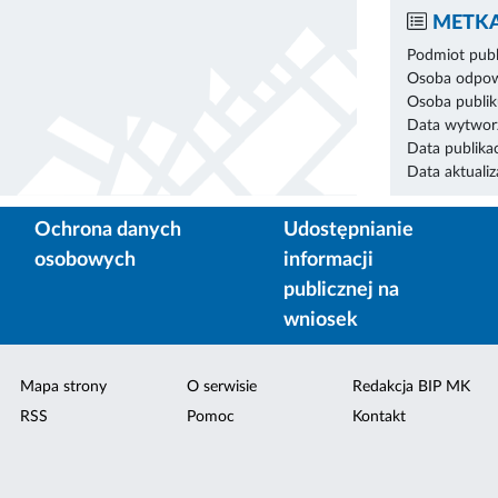
METKA
Podmiot publ
Osoba odpowi
Osoba publik
Data wytworz
Data publikac
Data aktualiza
Ochrona danych
Udostępnianie
osobowych
informacji
publicznej na
wniosek
Mapa strony
O serwisie
Redakcja BIP MK
RSS
Pomoc
Kontakt