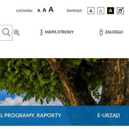
A
A
czcionka:
A
kontrast:
MAPA STRONY
ZALOGUJ
KI, PROGRAMY, RAPORTY
E-URZĄD