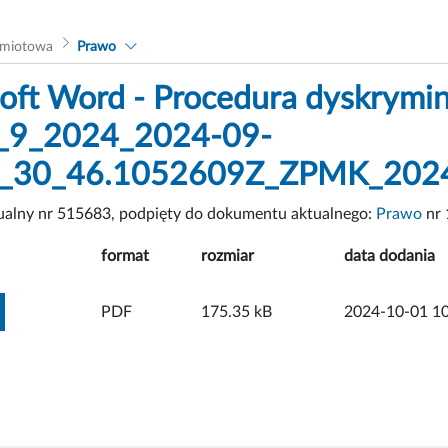
dmiotowa
Prawo
oft Word - Procedura dyskrymin
_9_2024_2024-09-
_30_46.1052609Z_ZPMK_2024
tualny nr 515683, podpięty do dokumentu aktualnego:
Prawo
nr 
format
rozmiar
data dodania
ZOBACZ ZAŁĄCZNIK
PDF
175.35 kB
2024-10-01 10