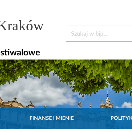
 Kraków
Szukaj w bip
estiwalowe
FINANSE I MIENIE
POLITY