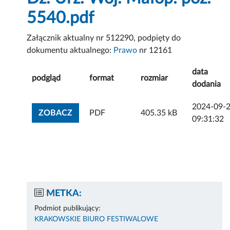
5540.pdf
Załącznik aktualny nr 512290, podpięty do
dokumentu aktualnego:
Prawo
nr 12161
data
podgląd
format
rozmiar
dodania
2024-09-
ZOBACZ ZAŁĄCZNIK
ZOBACZ
PDF
405.35 kB
09:31:32
METKA:
Podmiot publikujący:
KRAKOWSKIE BIURO FESTIWALOWE