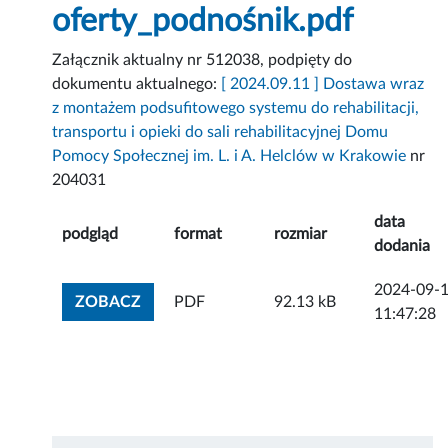
oferty_podnośnik.pdf
Załącznik aktualny nr 512038, podpięty do
dokumentu aktualnego:
[ 2024.09.11 ] Dostawa wraz
z montażem podsufitowego systemu do rehabilitacji,
transportu i opieki do sali rehabilitacyjnej Domu
Pomocy Społecznej im. L. i A. Helclów w Krakowie
nr
204031
data
podgląd
format
rozmiar
dodania
2024-09-
ZOBACZ ZAŁĄCZNIK
ZOBACZ
PDF
92.13 kB
11:47:28