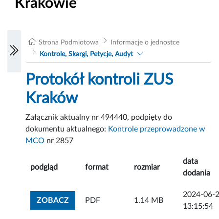
Krakowie
Strona Podmiotowa
Informacje o jednostce
Kontrole, Skargi, Petycje, Audyt
Protokół kontroli ZUS
Kraków
Załącznik aktualny nr 494440, podpięty do
dokumentu aktualnego:
Kontrole przeprowadzone w
MCO
nr 2857
data
podgląd
format
rozmiar
dodania
2024-06-
ZOBACZ ZAŁĄCZNIK
ZOBACZ
PDF
1.14 MB
13:15:54