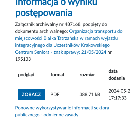
Informacja o wyniku
postępowania
Załącznik archiwalny nr 487168, podpięty do
dokumentu archiwalnego:
Organizacja transportu do
miejscowości Białka Tatrzańska w ramach wyjazdu
integracyjnego dla Uczestników Krakowskiego
Centrum Seniora - znak sprawy: 21/05/2024
nr
195133
data
podgląd
format
rozmiar
dodania
2024-05-
ZOBACZ ZAŁĄCZNIK
ZOBACZ
PDF
388.71 kB
17:17:33
Ponowne wykorzystywanie informacji sektora
publicznego - odmienne zasady