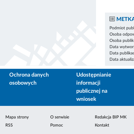
METKA
Podmiot publ
Osoba odpowi
Osoba publik
Data wytworz
Data publikac
Data aktualiza
Ochrona danych
Udostępnianie
osobowych
informacji
publicznej na
wniosek
Mapa strony
O serwisie
Redakcja BIP MK
RSS
Pomoc
Kontakt