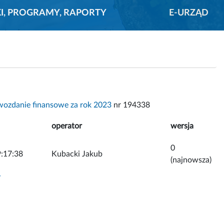
KI, PROGRAMY, RAPORTY
E-URZĄD
wozdanie finansowe za rok 2023
nr 194338
operator
wersja
0
:17:38
Kubacki Jakub
(najnowsza)
y