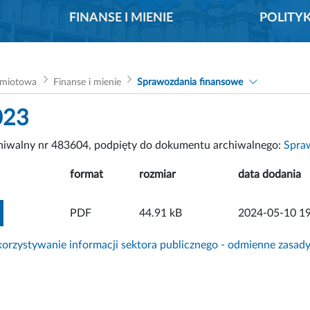
FINANSE I MIENIE
POLITY
dmiotowa
Finanse i mienie
Sprawozdania finansowe
023
chiwalny nr 483604, podpięty do dokumentu archiwalnego:
Spra
format
rozmiar
data dodania
ZOBACZ ZAŁĄCZNIK
PDF
44.91 kB
2024-05-10 19
rzystywanie informacji sektora publicznego - odmienne zasad