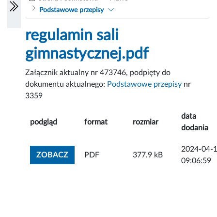
Podstawowe przepisy
regulamin sali
gimnastycznej.pdf
Załącznik aktualny nr 473746, podpięty do
dokumentu aktualnego:
Podstawowe przepisy
nr
3359
data
podgląd
format
rozmiar
dodania
2024-04-
ZOBACZ ZAŁĄCZNIK
ZOBACZ
PDF
377.9 kB
09:06:59