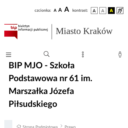
A
A
czcionka:
A
kontrast:
Miasto Kraków
BIP MJO - Szkoła
Podstawowa nr 61 im.
Marszałka Józefa
Piłsudskiego
Strona Podmiotowa
Prawo