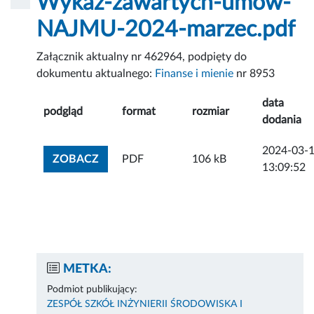
Wykaz-zawartych-umów-
NAJMU-2024-marzec.pdf
Załącznik aktualny nr 462964, podpięty do
dokumentu aktualnego:
Finanse i mienie
nr 8953
data
podgląd
format
rozmiar
dodania
2024-03-
ZOBACZ ZAŁĄCZNIK
ZOBACZ
PDF
106 kB
13:09:52
METKA:
Podmiot publikujący:
ZESPÓŁ SZKÓŁ INŻYNIERII ŚRODOWISKA I