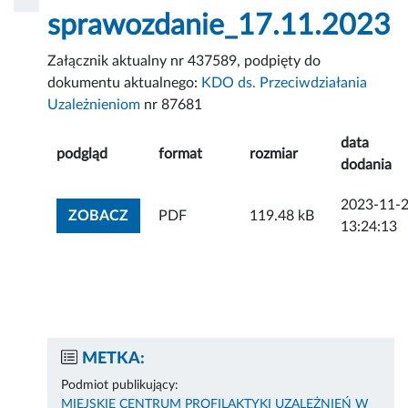
sprawozdanie_17.11.2023
Załącznik aktualny nr 437589, podpięty do
dokumentu aktualnego:
KDO ds. Przeciwdziałania
Uzależnieniom
nr 87681
data
podgląd
format
rozmiar
dodania
2023-11-
ZOBACZ ZAŁĄCZNIK
ZOBACZ
PDF
119.48 kB
13:24:13
METKA:
Podmiot publikujący:
MIEJSKIE CENTRUM PROFILAKTYKI UZALEŻNIEŃ W