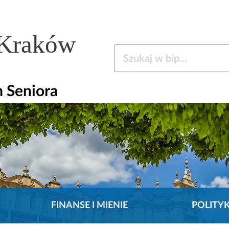
 Kraków
Szukaj w bip
 Seniora
FINANSE I MIENIE
POLITY