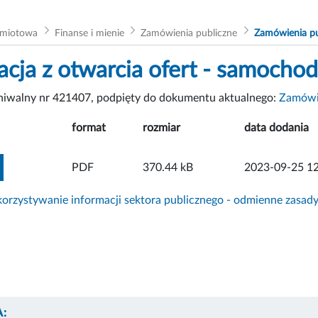
dmiotowa
Finanse i mienie
Zamówienia publiczne
Zamówienia pu
acja z otwarcia ofert - samocho
chiwalny nr 421407, podpięty do dokumentu aktualnego:
Zamówie
format
rozmiar
data dodania
ZOBACZ ZAŁĄCZNIK
PDF
370.44 kB
2023-09-25 12
rzystywanie informacji sektora publicznego - odmienne zasad
: