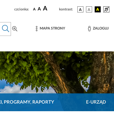
A
A
czcionka:
A
kontrast:
MAPA STRONY
ZALOGUJ
KI, PROGRAMY, RAPORTY
E-URZĄD