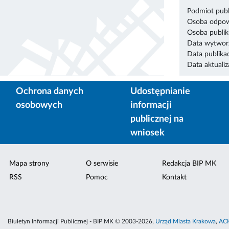
Podmiot publ
Osoba odpowi
Osoba publik
Data wytworz
Data publikac
Data aktualiza
Ochrona danych
Udostępnianie
osobowych
informacji
publicznej na
wniosek
Mapa strony
O serwisie
Redakcja BIP MK
RSS
Pomoc
Kontakt
Biuletyn Informacji Publicznej - BIP MK © 2003-2026,
Urząd Miasta Krakowa
,
ACK