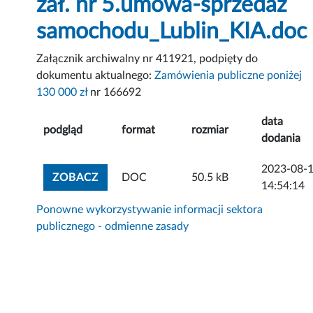
zał. nr 5.umowa-sprzedaż
samochodu_Lublin_KIA.doc
Załącznik archiwalny nr 411921, podpięty do
dokumentu aktualnego:
Zamówienia publiczne poniżej
130 000 zł
nr 166692
data
podgląd
format
rozmiar
dodania
2023-08-
ZOBACZ ZAŁĄCZNIK
ZOBACZ
DOC
50.5 kB
14:54:14
Ponowne wykorzystywanie informacji sektora
publicznego - odmienne zasady