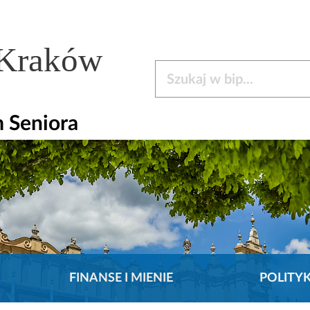
 Kraków
Szukaj w bip
 Seniora
FINANSE I MIENIE
POLITY