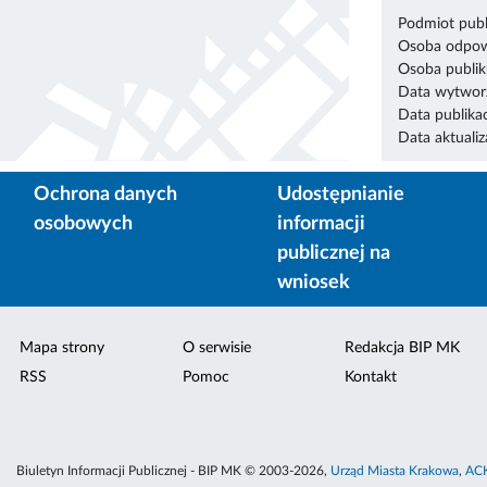
Podmiot publ
Osoba odpowi
Osoba publik
Data wytworz
Data publikac
Data aktualiza
Ochrona danych
Udostępnianie
osobowych
informacji
publicznej na
wniosek
Mapa strony
O serwisie
Redakcja BIP MK
RSS
Pomoc
Kontakt
Biuletyn Informacji Publicznej - BIP MK © 2003-2026,
Urząd Miasta Krakowa
,
ACK