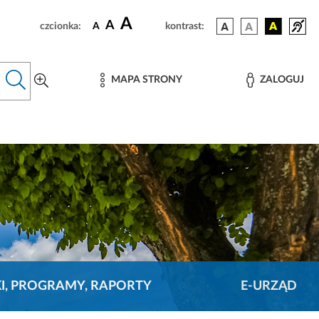
A
A
czcionka:
A
kontrast:
MAPA STRONY
ZALOGUJ
KI, PROGRAMY, RAPORTY
E-URZĄD