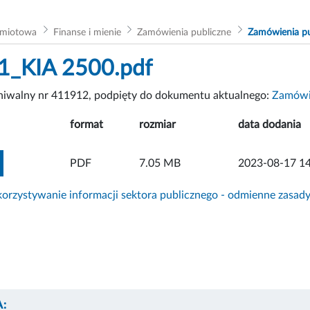
dmiotowa
Finanse i mienie
Zamówienia publiczne
Zamówienia pu
r 1_KIA 2500.pdf
chiwalny nr 411912, podpięty do dokumentu aktualnego:
Zamówie
format
rozmiar
data dodania
ZOBACZ ZAŁĄCZNIK
PDF
7.05 MB
2023-08-17 14
rzystywanie informacji sektora publicznego - odmienne zasad
: