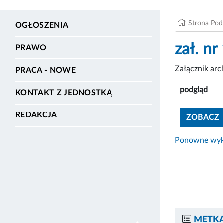
Strona Po
OGŁOSZENIA
zał. n
PRAWO
Załącznik ar
PRACA - NOWE
podgląd
KONTAKT Z JEDNOSTKĄ
REDAKCJA
ZOBACZ
Ponowne wyko
METKA