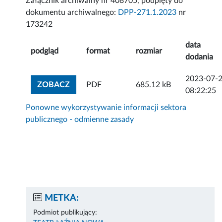
Załącznik archiwalny nr 408705, podpięty do
dokumentu archiwalnego:
DPP-271.1.2023
nr
173242
data
podgląd
format
rozmiar
dodania
2023-07-
ZOBACZ ZAŁĄCZNIK
ZOBACZ
PDF
685.12 kB
08:22:25
Ponowne wykorzystywanie informacji sektora
publicznego - odmienne zasady
METKA:
Podmiot publikujący: