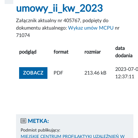
umowy_ii_kw_2023
Załącznik aktualny nr 405767, podpięty do
dokumentu aktualnego:
Wykaz umów MCPU
nr
71074
data
podgląd
format
rozmiar
dodania
2023-07-
ZOBACZ ZAŁĄCZNIK
ZOBACZ
PDF
213.46 kB
12:37:11
METKA:
Podmiot publikujący:
MIEJSKIE CENTRUM PROFILAKTYKI UZALEŻNIEŃ W