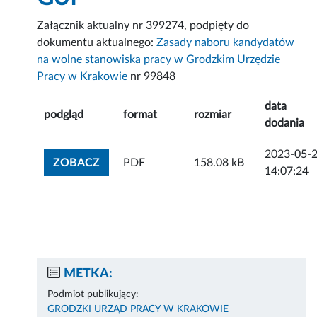
Załącznik aktualny nr 399274, podpięty do
dokumentu aktualnego:
Zasady naboru kandydatów
na wolne stanowiska pracy w Grodzkim Urzędzie
Pracy w Krakowie
nr 99848
data
podgląd
format
rozmiar
dodania
2023-05-
ZOBACZ ZAŁĄCZNIK
ZOBACZ
PDF
158.08 kB
14:07:24
METKA:
Podmiot publikujący:
GRODZKI URZĄD PRACY W KRAKOWIE