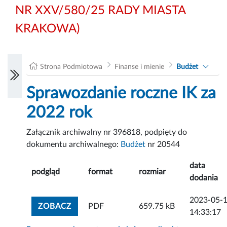
NR XXV/580/25 RADY MIASTA
KRAKOWA)
Strona Podmiotowa
Finanse i mienie
Budżet
Sprawozdanie roczne IK za
2022 rok
Załącznik archiwalny nr 396818, podpięty do
dokumentu archiwalnego:
Budżet
nr 20544
data
podgląd
format
rozmiar
dodania
2023-05-
ZOBACZ ZAŁĄCZNIK
ZOBACZ
PDF
659.75 kB
14:33:17