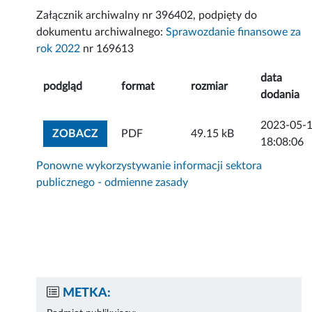
Załącznik archiwalny nr 396402, podpięty do
dokumentu archiwalnego:
Sprawozdanie finansowe za
rok 2022
nr 169613
data
podgląd
format
rozmiar
dodania
2023-05-
ZOBACZ ZAŁĄCZNIK
ZOBACZ
PDF
49.15 kB
18:08:06
Ponowne wykorzystywanie informacji sektora
publicznego - odmienne zasady
METKA: