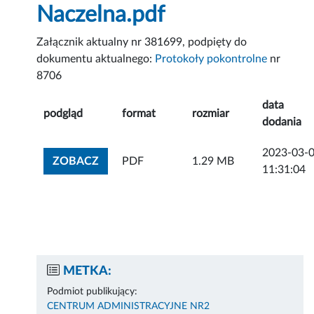
Naczelna.pdf
Załącznik aktualny nr 381699, podpięty do
dokumentu aktualnego:
Protokoły pokontrolne
nr
8706
data
podgląd
format
rozmiar
dodania
2023-03-
ZOBACZ ZAŁĄCZNIK
ZOBACZ
PDF
1.29 MB
11:31:04
METKA:
Podmiot publikujący:
CENTRUM ADMINISTRACYJNE NR2