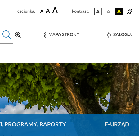
A
A
czcionka:
A
kontrast:
MAPA STRONY
ZALOGUJ
KI, PROGRAMY, RAPORTY
E-URZĄD