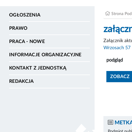
Strona Po
OGŁOSZENIA
załącz
PRAWO
Załącznik ak
PRACA - NOWE
Wrzosach 57
INFORMACJE ORGANIZACYJNE
podgląd
KONTAKT Z JEDNOSTKĄ
ZOBACZ
REDAKCJA
METKA
Podmiot publ