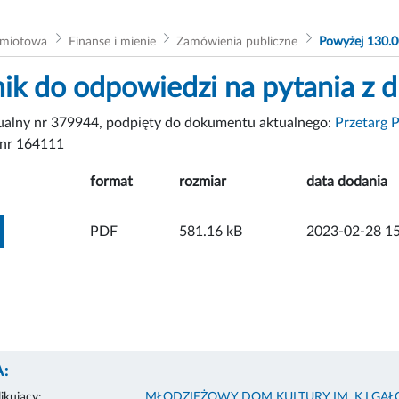
dmiotowa
Finanse i mienie
Zamówienia publiczne
Powyżej 130.0
nik do odpowiedzi na pytania z 
tualny nr 379944, podpięty do dokumentu aktualnego:
Przetarg 
nr 164111
format
rozmiar
data dodania
ZOBACZ ZAŁĄCZNIK
PDF
581.16 kB
2023-02-28 15
:
ikujący:
MŁODZIEŻOWY DOM KULTURY IM. K.I.GAŁ