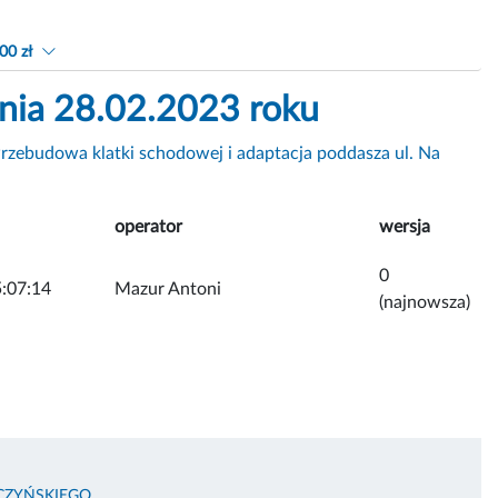
00 zł
dnia 28.02.2023 roku
Przebudowa klatki schodowej i adaptacja poddasza ul. Na
operator
wersja
0
:07:14
Mazur Antoni
(najnowsza)
CZYŃSKIEGO