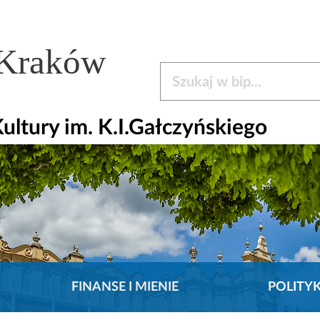
 Kraków
Szukaj w bip
tury im. K.I.Gałczyńskiego
FINANSE I MIENIE
POLITY