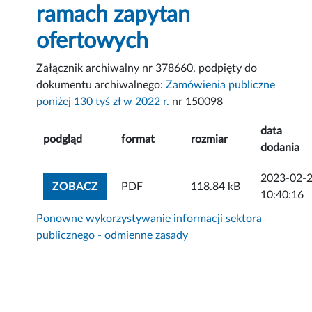
ramach zapytan
ofertowych
Załącznik archiwalny nr 378660, podpięty do
dokumentu archiwalnego:
Zamówienia publiczne
poniżej 130 tyś zł w 2022 r.
nr 150098
data
podgląd
format
rozmiar
dodania
2023-02-
ZOBACZ ZAŁĄCZNIK
ZOBACZ
PDF
118.84 kB
10:40:16
Ponowne wykorzystywanie informacji sektora
publicznego - odmienne zasady