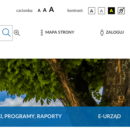
A
A
czcionka:
A
kontrast:
MAPA STRONY
ZALOGUJ
KI, PROGRAMY, RAPORTY
E-URZĄD