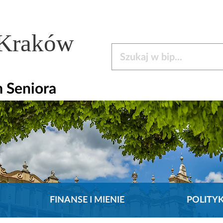
 Kraków
Szukaj w bip
 Seniora
FINANSE I MIENIE
POLITY