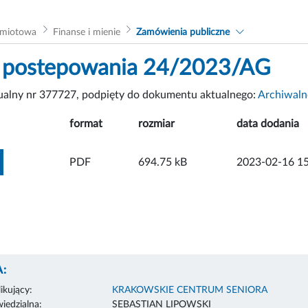
dmiotowa
Finanse i mienie
Zamówienia publiczne
 postepowania 24/2023/AG
tualny nr 377727, podpięty do dokumentu aktualnego:
Archiwaln
format
rozmiar
data dodania
ZOBACZ ZAŁĄCZNIK
PDF
694.75 kB
2023-02-16 15
:
ikujący:
KRAKOWSKIE CENTRUM SENIORA
edzialna:
SEBASTIAN LIPOWSKI