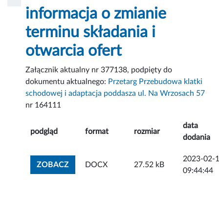
informacja o zmianie
terminu składania i
otwarcia ofert
Załącznik aktualny nr 377138, podpięty do
dokumentu aktualnego:
Przetarg Przebudowa klatki
schodowej i adaptacja poddasza ul. Na Wrzosach 57
nr 164111
data
podgląd
format
rozmiar
dodania
2023-02-
ZOBACZ ZAŁĄCZNIK
ZOBACZ
DOCX
27.52 kB
09:44:44