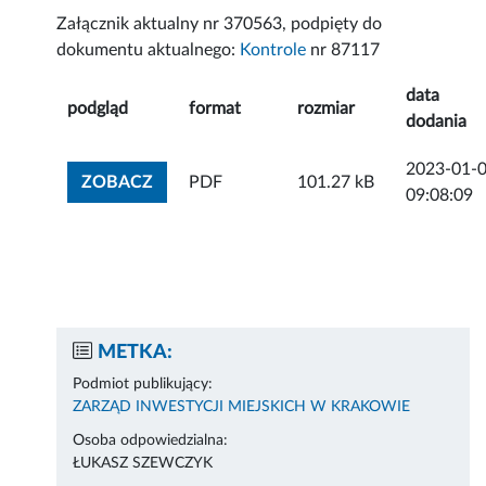
Załącznik aktualny nr 370563, podpięty do
dokumentu aktualnego:
Kontrole
nr 87117
data
podgląd
format
rozmiar
dodania
2023-01-
ZOBACZ ZAŁĄCZNIK
ZOBACZ
PDF
101.27 kB
09:08:09
METKA:
Podmiot publikujący:
ZARZĄD INWESTYCJI MIEJSKICH W KRAKOWIE
Osoba odpowiedzialna:
ŁUKASZ SZEWCZYK