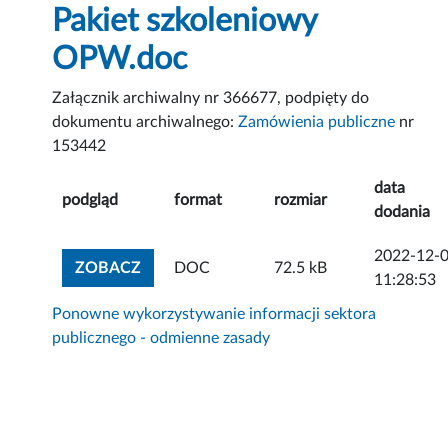
Pakiet szkoleniowy
OPW.doc
Załącznik archiwalny nr 366677, podpięty do
dokumentu archiwalnego:
Zamówienia publiczne
nr
153442
data
podgląd
format
rozmiar
dodania
2022-12-
ZOBACZ ZAŁĄCZNIK
ZOBACZ
DOC
72.5 kB
11:28:53
Ponowne wykorzystywanie informacji sektora
publicznego - odmienne zasady