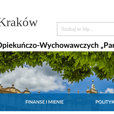
 Kraków
Szukaj w bip
 Opiekuńczo-Wychowawczych „Pa
FINANSE I MIENIE
POLITY