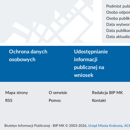
Podmiot publ
Osoba odpowi
Osoba publik
Data wytworz
Data publikac
Data aktualiza
Ochrona danych
Udostępnianie
osobowych
informacji
publicznej na
wniosek
Mapa strony
O serwisie
Redakcja BIP MK
RSS
Pomoc
Kontakt
Biuletyn Informacji Publicznej - BIP MK © 2003-2026,
Urząd Miasta Krakowa
,
ACK