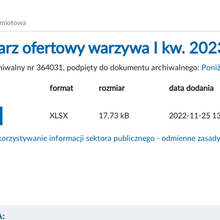
dmiotowa
arz ofertowy warzywa I kw. 202
chiwalny nr 364031, podpięty do dokumentu archiwalnego:
Poniż
format
rozmiar
data dodania
ZOBACZ ZAŁĄCZNIK
XLSX
17.73 kB
2022-11-25 13
rzystywanie informacji sektora publicznego - odmienne zasad
: