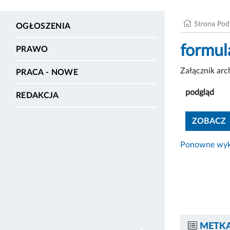
Strona Po
OGŁOSZENIA
formul
PRAWO
Załącznik ar
PRACA - NOWE
podgląd
REDAKCJA
ZOBACZ
Ponowne wyko
METKA