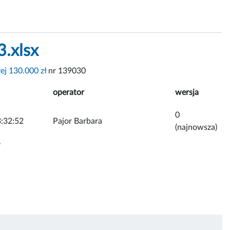
3.xlsx
ej 130.000 zł
nr 139030
operator
wersja
0
:32:52
Pajor Barbara
(najnowsza)
y