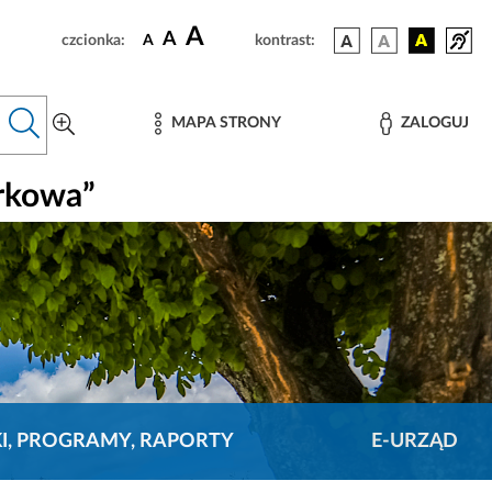
A
A
czcionka:
A
kontrast:
MAPA STRONY
ZALOGUJ
rkowa”
KI, PROGRAMY, RAPORTY
E-URZĄD