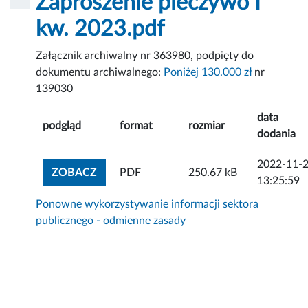
Zaproszenie pieczywo I
kw. 2023.pdf
Załącznik archiwalny nr 363980, podpięty do
dokumentu archiwalnego:
Poniżej 130.000 zł
nr
139030
data
podgląd
format
rozmiar
dodania
2022-11-
ZOBACZ ZAŁĄCZNIK
ZOBACZ
PDF
250.67 kB
13:25:59
Ponowne wykorzystywanie informacji sektora
publicznego - odmienne zasady