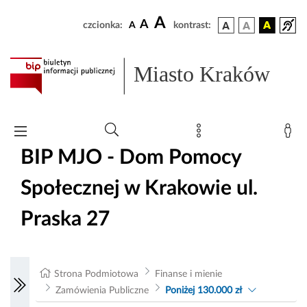
A
A
czcionka:
A
kontrast:
Miasto Kraków
BIP MJO - Dom Pomocy
Społecznej w Krakowie ul.
Praska 27
Strona Podmiotowa
Finanse i mienie
Zamówienia Publiczne
Poniżej 130.000 zł