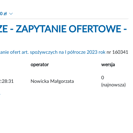
0 zł
ZE - ZAPYTANIE OFERTOWE -
anie ofert art. spożywczych na I półrocze 2023 rok
nr 160341
operator
wersja
0
:28:31
Nowicka Małgorzata
(najnowsza)
y