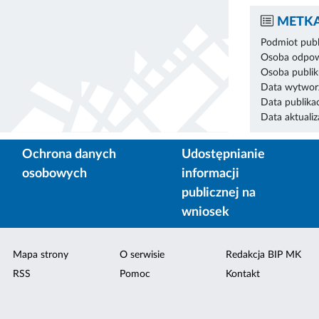
METKA
Podmiot publ
Osoba odpowi
Osoba publik
Data wytworz
Data publikac
Data aktualiza
Ochrona danych
Udostępnianie
osobowych
informacji
publicznej na
wniosek
Mapa strony
O serwisie
Redakcja BIP MK
RSS
Pomoc
Kontakt