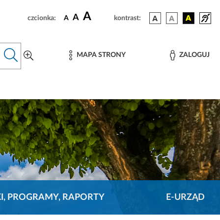
A
A
czcionka:
A
kontrast:
MAPA STRONY
ZALOGUJ
KI, PROGRAMY, RAPORTY
E-URZĄD