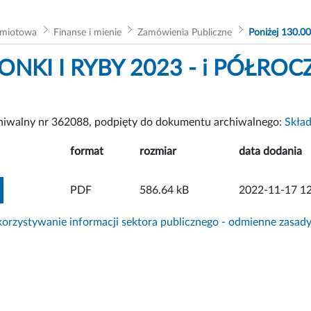
dmiotowa
Finanse i mienie
Zamówienia Publiczne
Poniżej 130.00
NKI I RYBY 2023 - i PÓŁROC
chiwalny nr 362088, podpięty do dokumentu archiwalnego:
Skład
format
rozmiar
data dodania
ZOBACZ ZAŁĄCZNIK
PDF
586.64 kB
2022-11-17 12
rzystywanie informacji sektora publicznego - odmienne zasad