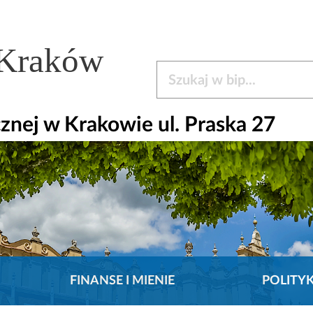
 Kraków
Szukaj w bip
nej w Krakowie ul. Praska 27
FINANSE I MIENIE
POLITY