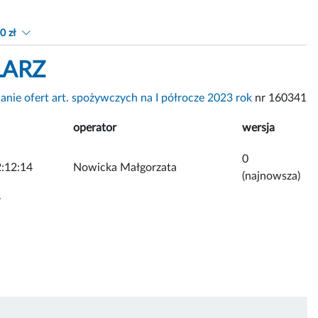
0 zł
LARZ
anie ofert art. spożywczych na I półrocze 2023 rok
nr 160341
operator
wersja
0
:12:14
Nowicka Małgorzata
(najnowsza)
y