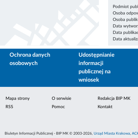
Podmiot publ
Osoba odpowi
Osoba publik
Data wytworz
Data publikac
Data aktualiza
Ochrona danych
Udostępnianie
osobowych
informacji
publicznej na
wniosek
Mapa strony
O serwisie
Redakcja BIP MK
RSS
Pomoc
Kontakt
Biuletyn Informacji Publicznej - BIP MK © 2003-2026,
Urząd Miasta Krakowa
,
ACK