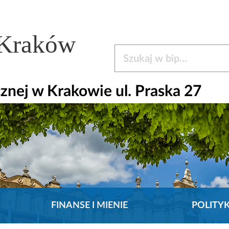
 Kraków
Szukaj w bip
nej w Krakowie ul. Praska 27
FINANSE I MIENIE
POLITY