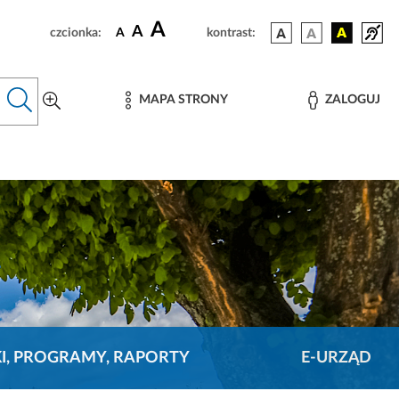
A
A
czcionka:
A
kontrast:
MAPA STRONY
ZALOGUJ
KI, PROGRAMY, RAPORTY
E-URZĄD