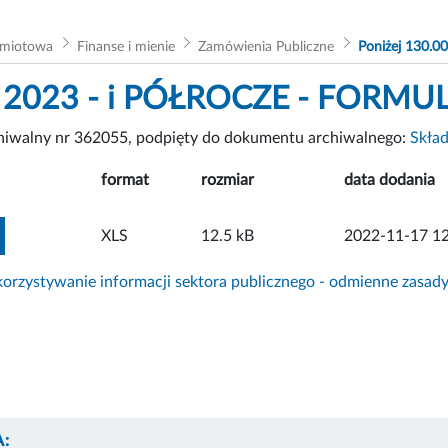
dmiotowa
Finanse i mienie
Zamówienia Publiczne
Poniżej 130.00
 2023 - i PÓŁROCZE - FORMU
chiwalny nr 362055, podpięty do dokumentu archiwalnego:
Skład
format
rozmiar
data dodania
ZOBACZ ZAŁĄCZNIK
XLS
12.5 kB
2022-11-17 12
rzystywanie informacji sektora publicznego - odmienne zasad
: