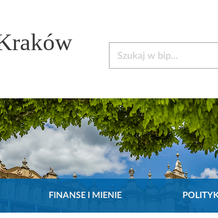
 Kraków
Szukaj w bip
FINANSE I MIENIE
POLITY