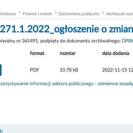
dmiotowa
Finanse i mienie
Zamówienia publiczne
Archiwum za
71.1.2022_ogłoszenie o zmiani
chiwalny nr 361491, podpięty do dokumentu archiwalnego:
DPBK
format
rozmiar
data dodania
ZOBACZ ZAŁĄCZNIK
PDF
33.78 kB
2022-11-15 12
rzystywanie informacji sektora publicznego - odmienne zasad
: