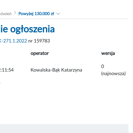
mówień
Powyżej 130.000 zł
e ogłoszenia
-271.1.2022
nr 159783
operator
wersja
0
:11:54
Kowalska-Bąk Katarzyna
(najnowsza)
y