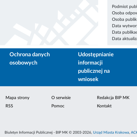
Podmiot publ
Osoba odpowi
Osoba publik
Data wytworz
Data publikac
Data aktualiza
Ochrona danych
Udostępnianie
osobowych
informacji
publicznej na
wniosek
Mapa strony
O serwisie
Redakcja BIP MK
RSS
Pomoc
Kontakt
Biuletyn Informacji Publicznej - BIP MK © 2003-2026,
Urząd Miasta Krakowa
,
ACK