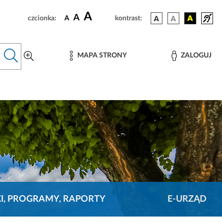
A
A
czcionka:
A
kontrast:
MAPA STRONY
ZALOGUJ
KI, PROGRAMY, RAPORTY
E-URZĄD