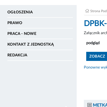
Strona Po
OGŁOSZENIA
DPBK-2
PRAWO
Załącznik ar
PRACA - NOWE
podgląd
KONTAKT Z JEDNOSTKĄ
REDAKCJA
ZOBACZ
Ponowne wyko
METKA