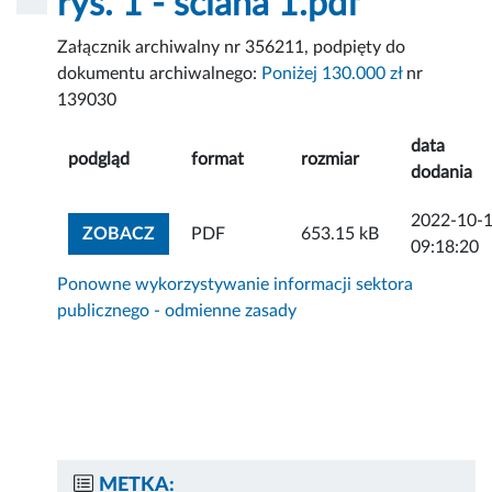
rys. 1 - ściana 1.pdf
Załącznik archiwalny nr 356211, podpięty do
dokumentu archiwalnego:
Poniżej 130.000 zł
nr
139030
data
podgląd
format
rozmiar
dodania
2022-10-
ZOBACZ ZAŁĄCZNIK
ZOBACZ
PDF
653.15 kB
09:18:20
Ponowne wykorzystywanie informacji sektora
publicznego - odmienne zasady
METKA: