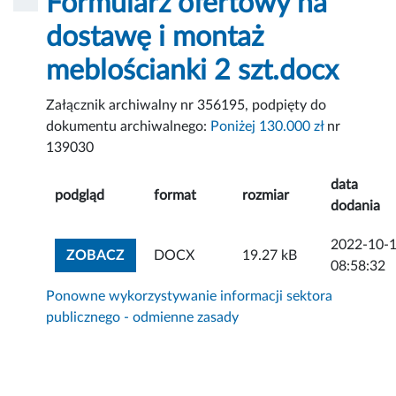
Formularz ofertowy na
dostawę i montaż
meblościanki 2 szt.docx
Załącznik archiwalny nr 356195, podpięty do
dokumentu archiwalnego:
Poniżej 130.000 zł
nr
139030
data
podgląd
format
rozmiar
dodania
2022-10-
ZOBACZ ZAŁĄCZNIK
ZOBACZ
DOCX
19.27 kB
08:58:32
Ponowne wykorzystywanie informacji sektora
publicznego - odmienne zasady