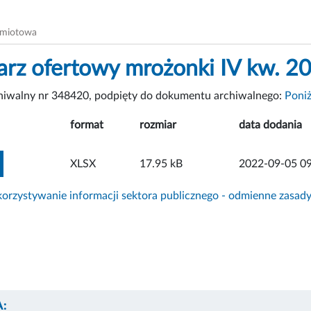
dmiotowa
arz ofertowy mrożonki IV kw. 20
chiwalny nr 348420, podpięty do dokumentu archiwalnego:
Poniż
format
rozmiar
data dodania
ZOBACZ ZAŁĄCZNIK
XLSX
17.95 kB
2022-09-05 09
rzystywanie informacji sektora publicznego - odmienne zasad
: