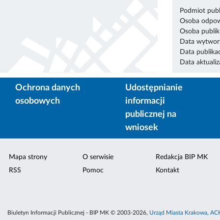
Podmiot publ
Osoba odpowi
Osoba publik
Data wytworz
Data publikac
Data aktualiza
Ochrona danych
Udostępnianie
osobowych
informacji
publicznej na
wniosek
Mapa strony
O serwisie
Redakcja BIP MK
RSS
Pomoc
Kontakt
Biuletyn Informacji Publicznej - BIP MK © 2003-2026,
Urząd Miasta Krakowa
,
ACK