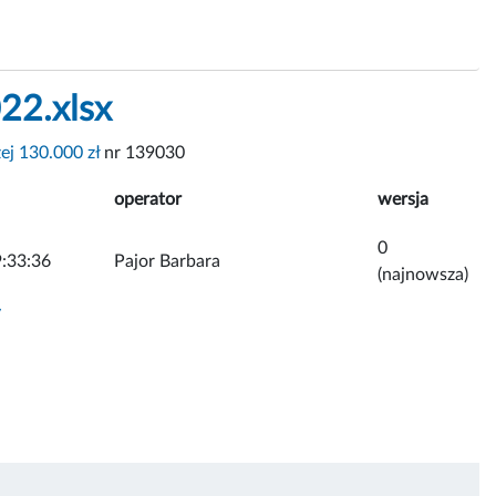
22.xlsx
ej 130.000 zł
nr 139030
operator
wersja
0
:33:36
Pajor Barbara
(najnowsza)
y