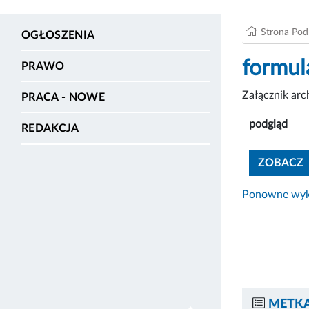
Strona Po
OGŁOSZENIA
formul
PRAWO
Załącznik ar
PRACA - NOWE
podgląd
REDAKCJA
ZOBACZ
Ponowne wyko
METKA