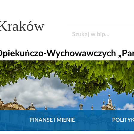
 Kraków
Szukaj w bip
 Opiekuńczo-Wychowawczych „Pa
FINANSE I MIENIE
POLITY