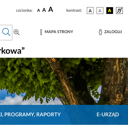
A
A
czcionka:
A
kontrast:
MAPA STRONY
ZALOGUJ
rkowa”
KI, PROGRAMY, RAPORTY
E-URZĄD