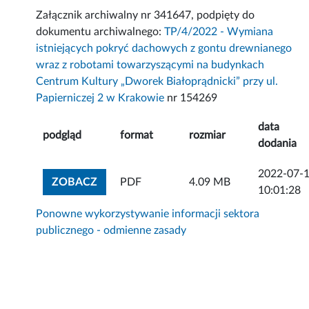
Załącznik archiwalny nr 341647, podpięty do
dokumentu archiwalnego:
TP/4/2022 - Wymiana
istniejących pokryć dachowych z gontu drewnianego
wraz z robotami towarzyszącymi na budynkach
Centrum Kultury „Dworek Białoprądnicki” przy ul.
Papierniczej 2 w Krakowie
nr 154269
data
podgląd
format
rozmiar
dodania
2022-07-
ZOBACZ ZAŁĄCZNIK
ZOBACZ
PDF
4.09 MB
10:01:28
Ponowne wykorzystywanie informacji sektora
publicznego - odmienne zasady