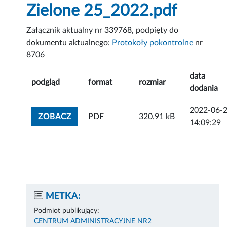
Zielone 25_2022.pdf
Załącznik aktualny nr 339768, podpięty do
dokumentu aktualnego:
Protokoły pokontrolne
nr
8706
data
podgląd
format
rozmiar
dodania
2022-06-
ZOBACZ ZAŁĄCZNIK
ZOBACZ
PDF
320.91 kB
14:09:29
METKA:
Podmiot publikujący:
CENTRUM ADMINISTRACYJNE NR2