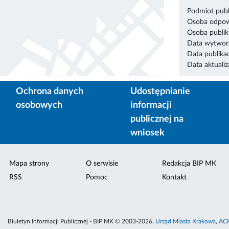
Podmiot publ
Osoba odpowi
Osoba publik
Data wytworz
Data publikac
Data aktualiza
Ochrona danych
Udostępnianie
osobowych
informacji
publicznej na
wniosek
Mapa strony
O serwisie
Redakcja BIP MK
RSS
Pomoc
Kontakt
Biuletyn Informacji Publicznej - BIP MK © 2003-2026,
Urząd Miasta Krakowa
,
ACK