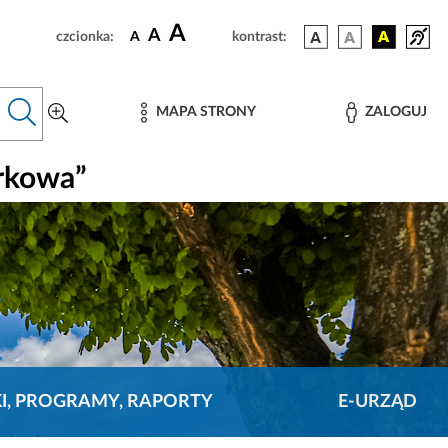
A
A
czcionka:
A
kontrast:
MAPA STRONY
ZALOGUJ
rkowa”
KI, PROGRAMY, RAPORTY
E-URZĄD