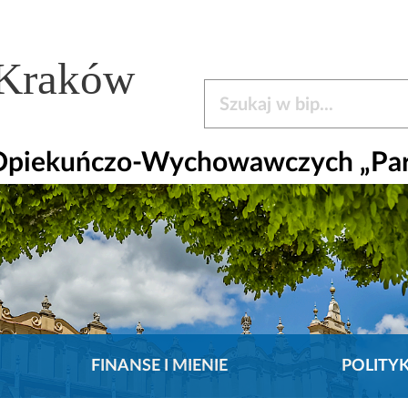
 Kraków
Szukaj w bip
 Opiekuńczo-Wychowawczych „Pa
FINANSE I MIENIE
POLITY