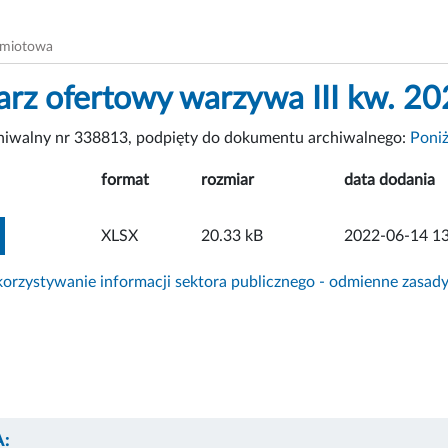
dmiotowa
arz ofertowy warzywa III kw. 20
chiwalny nr 338813, podpięty do dokumentu archiwalnego:
Poniż
format
rozmiar
data dodania
ZOBACZ ZAŁĄCZNIK
XLSX
20.33 kB
2022-06-14 13
rzystywanie informacji sektora publicznego - odmienne zasad
: