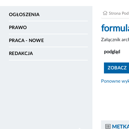
Strona Po
OGŁOSZENIA
formul
PRAWO
Załącznik ar
PRACA - NOWE
podgląd
REDAKCJA
ZOBACZ
Ponowne wyko
METKA