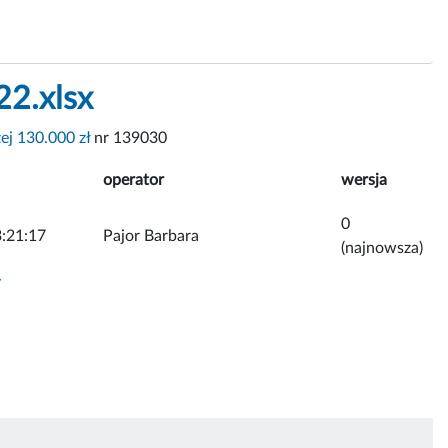
22.xlsx
ej 130.000 zł
nr 139030
operator
wersja
0
:21:17
Pajor Barbara
(najnowsza)
y