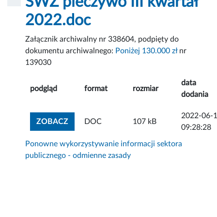
SWZ pieczywo III kwartał
2022.doc
Załącznik archiwalny nr 338604, podpięty do
dokumentu archiwalnego:
Poniżej 130.000 zł
nr
139030
data
podgląd
format
rozmiar
dodania
2022-06-
ZOBACZ ZAŁĄCZNIK
ZOBACZ
DOC
107 kB
09:28:28
Ponowne wykorzystywanie informacji sektora
publicznego - odmienne zasady