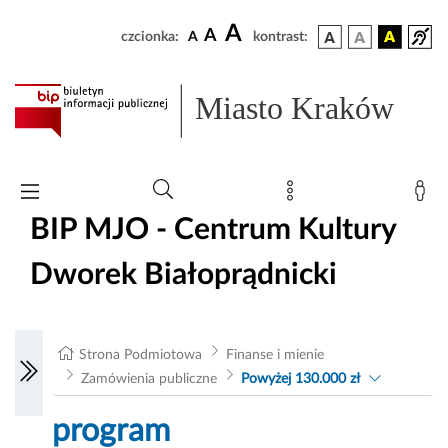
A
A
czcionka:
A
kontrast:
Miasto Kraków
BIP MJO - Centrum Kultury
Dworek Białoprądnicki
Strona Podmiotowa
Finanse i mienie
Zamówienia publiczne
Powyżej 130.000 zł
program