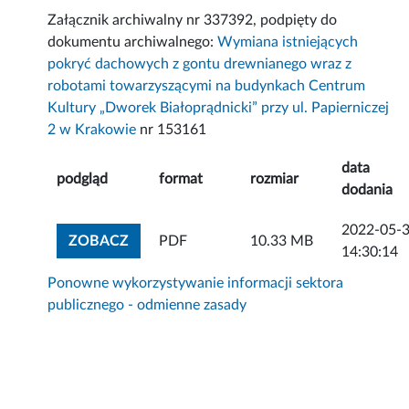
Załącznik archiwalny nr 337392, podpięty do
dokumentu archiwalnego:
Wymiana istniejących
pokryć dachowych z gontu drewnianego wraz z
robotami towarzyszącymi na budynkach Centrum
Kultury „Dworek Białoprądnicki” przy ul. Papierniczej
2 w Krakowie
nr 153161
data
podgląd
format
rozmiar
dodania
2022-05-
ZOBACZ ZAŁĄCZNIK
ZOBACZ
PDF
10.33 MB
14:30:14
Ponowne wykorzystywanie informacji sektora
publicznego - odmienne zasady