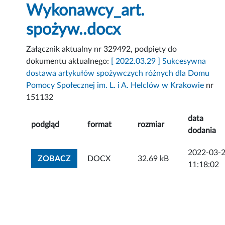
Wykonawcy_art.
spożyw..docx
Załącznik aktualny nr 329492, podpięty do
dokumentu aktualnego:
[ 2022.03.29 ] Sukcesywna
dostawa artykułów spożywczych różnych dla Domu
Pomocy Społecznej im. L. i A. Helclów w Krakowie
nr
151132
data
podgląd
format
rozmiar
dodania
2022-03-
ZOBACZ ZAŁĄCZNIK
ZOBACZ
DOCX
32.69 kB
11:18:02