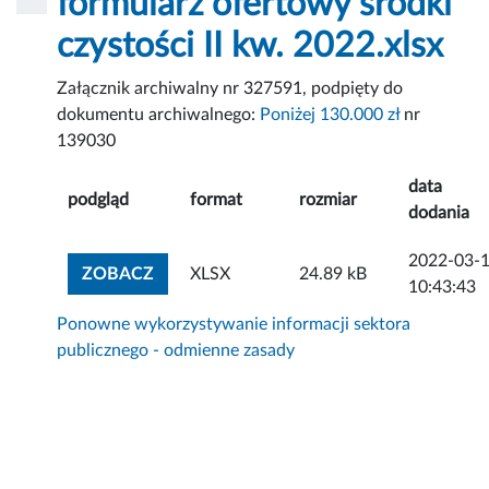
formularz ofertowy środki
czystości II kw. 2022.xlsx
Załącznik archiwalny nr 327591, podpięty do
dokumentu archiwalnego:
Poniżej 130.000 zł
nr
139030
data
podgląd
format
rozmiar
dodania
2022-03-
ZOBACZ ZAŁĄCZNIK
ZOBACZ
XLSX
24.89 kB
10:43:43
Ponowne wykorzystywanie informacji sektora
publicznego - odmienne zasady