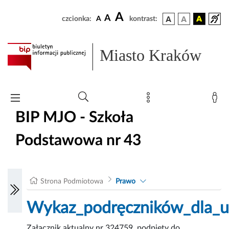
A
A
czcionka:
A
kontrast:
Miasto Kraków
BIP MJO - Szkoła
Podstawowa nr 43
Strona Podmiotowa
Prawo
Wykaz_podręczników_dla_uc
Załącznik aktualny nr 324759, podpięty do