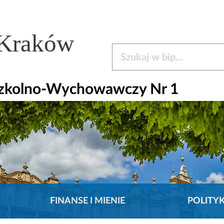
 Kraków
Szukaj w bip
Szkolno-Wychowawczy Nr 1
FINANSE I MIENIE
POLITY