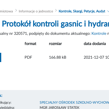
dmiotowa
Informacje o jednostce
Kontrole, Skargi, Petycje, Audyt
 Protokół kontroli gasnic i hyd
tualny nr 320571, podpięty do dokumentu aktualnego:
Kontrole
n
format
rozmiar
data dodania
ZOBACZ ZAŁĄCZNIK
PDF
166.88 kB
2021-12-07 10
:
ikujący:
SPECJALNY OŚRODEK SZKOLNO-WYCHOW
edzialna:
MGR JAROSŁAW STATEK