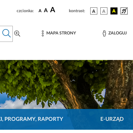
A
A
czcionka:
A
kontrast:
MAPA STRONY
ZALOGUJ
KI, PROGRAMY, RAPORTY
E-URZĄD