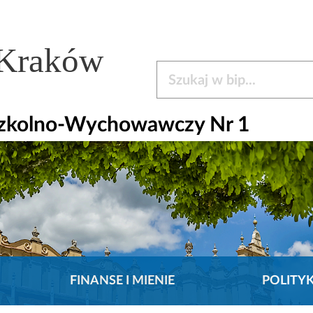
 Kraków
Szukaj w bip
Szkolno-Wychowawczy Nr 1
FINANSE I MIENIE
POLITY