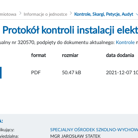
dmiotowa
Informacje o jednostce
Kontrole, Skargi, Petycje, Audyt
Protokół kontroli instalacji elek
tualny nr 320570, podpięty do dokumentu aktualnego:
Kontrole
n
format
rozmiar
data dodania
ZOBACZ ZAŁĄCZNIK
PDF
50.47 kB
2021-12-07 10
:
ikujący:
SPECJALNY OŚRODEK SZKOLNO-WYCHOW
edzialna:
MGR JAROSŁAW STATEK